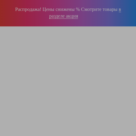
Распродажа! Цены снижены % Смотрите товары
в
разделе акция
196-16-55
+375 (29)
395-38-92
+375 (29)
364-84-43
+375 (17)
info@krause.by
ООО "ЛестницыБел" Профессиональные лестницы и стремянки Краузе в
Минске
,
складское оборудование
Пн-Пт:
с 9.00 до 17.00
Сб-Вс:
выходные
Вам перезвонят!