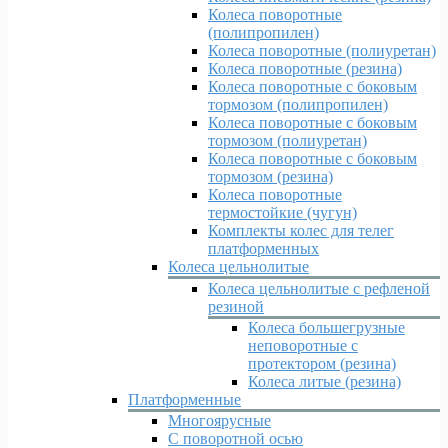
Колеса поворотные
(полипропилен)
Колеса поворотные (полиуретан)
Колеса поворотные (резина)
Колеса поворотные c боковым
тормозом (полипропилен)
Колеса поворотные c боковым
тормозом (полиуретан)
Колеса поворотные c боковым
тормозом (резина)
Колеса поворотные
термостойкие (чугун)
Комплекты колес для телег
платформенных
Колеса цельнолитые
Колеса цельнолитые с рефленой
резиной
Колеса большегрузные
неповоротные с
протектором (резина)
Колеса литые (резина)
Платформенные
Многоярусные
С поворотной осью