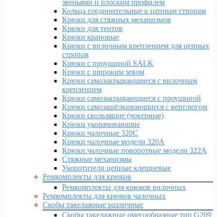
звеньями и плоским профилем
Кольца соединительные к цепным стропам
Крюки для стяжных механизмов
Крюки для тентов
Крюки крановые
Крюки с вилочным креплением для цепных
стропов
Крюки с проушиной SALK
Крюки с широким зевом
Крюки самозакрывающиеся с вилочным
креплением
Крюки самозакрывающиеся с проушиной
Крюки самозащёлкивающиеся с вертлюгом
Крюки скользящие (чокерные)
Крюки укорачивающие
Крюки чалочные 320C
Крюки чалочные модели 320А
Крюки чалочные поворотные модели 322А
Стяжные механизмы
Укоротители цепные клешневые
Ремкомплекты для крюков
Ремкомплекты для крюков вилочных
Ремкомплекты для крюков чалочных
Скобы такелажные различные
Скобы такелажные омегообразные тип G209