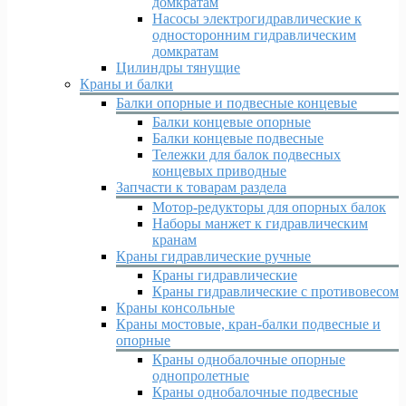
домкратам
Насосы электрогидравлические к
односторонним гидравлическим
домкратам
Цилиндры тянущие
Краны и балки
Балки опорные и подвесные концевые
Балки концевые опорные
Балки концевые подвесные
Тележки для балок подвесных
концевых приводные
Запчасти к товарам раздела
Мотор-редукторы для опорных балок
Наборы манжет к гидравлическим
кранам
Краны гидравлические ручные
Краны гидравлические
Краны гидравлические с противовесом
Краны консольные
Краны мостовые, кран-балки подвесные и
опорные
Краны однобалочные опорные
однопролетные
Краны однобалочные подвесные