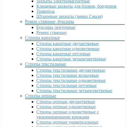
Захваты электромагнитные
Клещевые захваты для блоков, бордюров
Траверсы
Штыревые захваты (замки Смаля)
Ремни стяжные, буксиры
Буксиры ленточные
Ремни стяжные
Стропы канатные
Стропы канатные двухветвевые
Стропы канатные одноветвевые
Стропы канатные петлевые
Стропы канатные четырехветвевые
Стропы текстильные
Стропы текстильные двухветвевые
Стропы текстильные кольцевые
Стропы текстильные одноветвевые
Стропы текстильные петлевые
Стропы текстильные четырехветвевые
Стропы цепные
Стропы цепные двухветвевые
Стропы цепные одноветвевые
Стропы цепные одноветвевые с
укорачивающими крюками
Стропы цепные универсальные