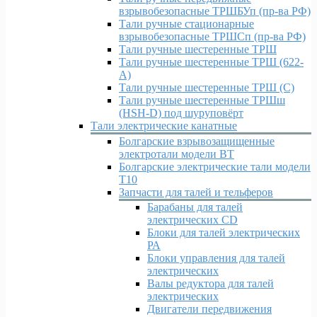
взрывобезопасные ТРШБУп (пр-ва РФ)
Тали ручные стационарные
взрывобезопасные ТРШСп (пр-ва РФ)
Тали ручные шестеренные ТРШ
Тали ручные шестеренные ТРШ (622-
A)
Тали ручные шестеренные ТРШ (С)
Тали ручные шестеренные ТРШш
(HSH-D) под шуруповёрт
Тали электрические канатные
Болгарские взрывозащищенные
электротали модели ВT
Болгарские электрические тали модели
T10
Запчасти для талей и тельферов
Барабаны для талей
электрических CD
Блоки для талей электрических
РА
Блоки управления для талей
электрических
Валы редуктора для талей
электрических
Двигатели передвижения