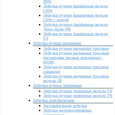
JHW
Лебедки ручные барабанные модели
LHW
Лебедки ручные барабанные модели
LHW c лентой
Лебедки ручные барабанные модели
Дина, пр-во РФ
Лебедки ручные барабанные модели
ТЛ
Лебедки ручные рычажные
Лебедки ручные рычажные тросовые
Лебедки ручные рычажные тросовые
(механизмы тяговые монтажные -
МТМ)
Лебедки ручные рычажные тросовые
гаражные
Лебедки ручные рычажные тросовые
модели ЛР
Лебедки ручные червячные
Лебедки ручные червячные модели VS
Лебедки ручные червячные модели ЛЧ
Лебедки электрические
Автомобильные лебедки
Лебедки железнодорожные,
маневровые