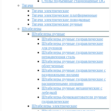
Столы подъемные стационарные DG
Тягачи
Тягачи электрические
Тягачи электрические платформенные
Тягачи электрические поводковые
Тягачи электрические ручные
Штабелеры
Штабелеры ручные
Штабелеры ручные гидравлические
Штабелеры ручные гидравлические
для рулонов
Штабелеры ручные гидравлические
нержавеющая сталь
Штабелеры ручные гидравлические
облегченные
Штабелеры ручные гидравлические с
раздвижными вилами
Штабелеры ручные гидравлические с
расширенными опорами
Штабелеры ручные механические с
лебедкой
Штабелеры-бочкокантователи ручные
гидравлические
Штабелеры электрические