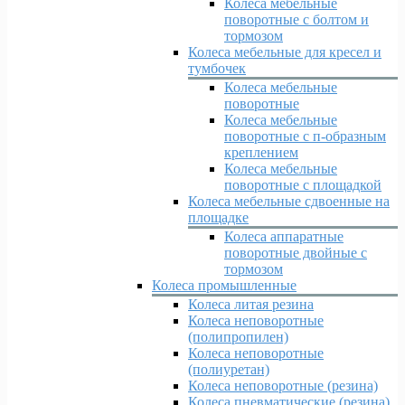
Колеса мебельные
поворотные с болтом и
тормозом
Колеса мебельные для кресел и
тумбочек
Колеса мебельные
поворотные
Колеса мебельные
поворотные с п-образным
креплением
Колеса мебельные
поворотные с площадкой
Колеса мебельные сдвоенные на
площадке
Колеса аппаратные
поворотные двойные с
тормозом
Колеса промышленные
Колеса литая резина
Колеса неповоротные
(полипропилен)
Колеса неповоротные
(полиуретан)
Колеса неповоротные (резина)
Колеса пневматические (резина)