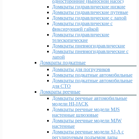
односторонние (выносной насос)
Домкраты гидравлические низкие
Домкраты гидравлические путевые
Домкраты гидравлические с лапой
Домкраты гидравлические с
фиксирующей гайкой
Домкраты гидравлические
телескопические
Домкраты пневмогидравлические
Домкраты пневмогидравлические с
лапой
Домкраты подкатные
Домкраты для погрузчиков
Домкраты подкатные автомобильные
Домкраты подкатные автомобильные
для СТО
Домкраты реечные
Домкраты реечные автомобильные
модели HI-JACK
Домкраты реечные модели MJS
настенные шлюзовые
Домкраты реечные модели MJW
настенные
Домкраты реечные модели SJ-A с
регулируемым подъемом лапы