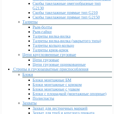
Скобы такелажные омегообразные тип
G2130
Скобы такелажные прямые тип G210
Скобы такелажные прямые тип G2150
Талрепы
Рым-болты
Рым-гайки
Талрепы вилка-вилка
Талрепы вилка-вилка (закрытого типа)
Талрепы кольцо-кольцо
Талрепы крюк-крюк
Цепи круглозвенные грузовые
Цепи грузовые
Цепи грузовые оцинкованные
Стропы и грузозахватные приспособления
Блоки
Блоки монтажные БМ
Блоки монтажные с крюком
Блоки монтажные с ушком
Блоки с площадкой (монтажные опорные)
Полиспасты
Захваты
Захват для лестничных маршей
Захват для труб и круглого проката