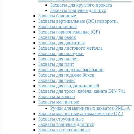
Захваты для круглого проката
Захваты торцевые для труб
Захваты балочные
Захваты вертикальные (QC) поворотн.
Захваты вилочные
Захваты горизонтальные (QP)
Захваты для балок
Захваты для двигателя
Захваты для листового металла
Захваты для опалубки
Захваты для паллет
Захваты для плит
Захваты для подъема барабанов
Захваты для подъема бочек
Захваты для рельс
Захваты для сэндвич-панелей
Захваты для троса, кабеля, каната DIN 741
Захваты за колесо
Захваты магнитные
Ручки для магнитных захватов PML-A
Захваты магнитные автоматические QZ2
Захваты струбцинные
Захваты торцевые для труб
Захваты эксцентриковые