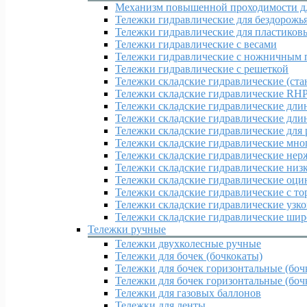
Механизм повышенной проходимости дл
Тележки гидравлические для бездорожь
Тележки гидравлические для пластиков
Тележки гидравлические с весами
Тележки гидравлические с ножничным 
Тележки гидравлические с решеткой
Тележки складские гидравлические (ста
Тележки складские гидравлические RH
Тележки складские гидравлические дл
Тележки складские гидравлические дл
Тележки складские гидравлические для
Тележки складские гидравлические мн
Тележки складские гидравлические нер
Тележки складские гидравлические ни
Тележки складские гидравлические оц
Тележки складские гидравлические с т
Тележки складские гидравлические узк
Тележки складские гидравлические ши
Тележки ручные
Тележки двухколесные ручные
Тележки для бочек (бочкокаты)
Тележки для бочек горизонтальные (боч
Тележки для бочек горизонтальные (бочк
Тележки для газовых баллонов
Тележки для ленты