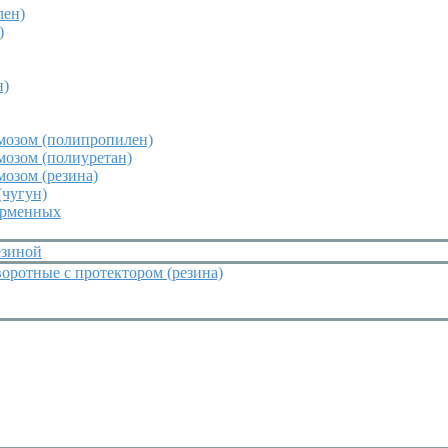
лен)
)
н)
мозом (полипропилен)
мозом (полиуретан)
мозом (резина)
(чугун)
орменных
езиной
оротные с протектором (резина)