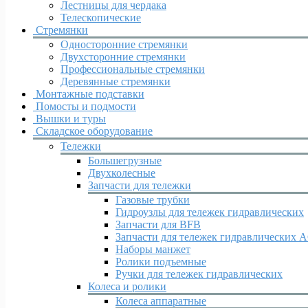
Лестницы для чердака
Телескопические
Стремянки
Односторонние стремянки
Двухсторонние стремянки
Профессиональные стремянки
Деревянные стремянки
Монтажные подставки
Помосты и подмости
Вышки и туры
Складское оборудование
Тележки
Большегрузные
Двухколесные
Запчасти для тележки
Газовые трубки
Гидроузлы для тележек гидравлических
Запчасти для BFB
Запчасти для тележек гидравлических 
Наборы манжет
Ролики подъемные
Ручки для тележек гидравлических
Колеса и ролики
Колеса аппаратные