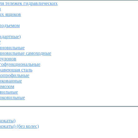
я тележек гидравлических
я
ых ящиков
подъемом
ндартные)
P
инновильные
инновильные самоходные
 рулонов
огофункциональные
жавеющая сталь
зкопрофильные
инкованные
ормозом
овильные
роковильные
кокаты)
окаты) (без колес)