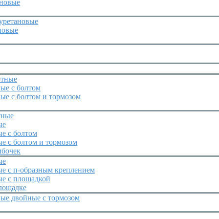
иновые
уретановые
новые
отные
ые с болтом
ые с болтом и тормозом
тные
ые
е с болтом
е с болтом и тормозом
мбочек
ые
ые с п-образным креплением
ые с площадкой
лощадке
ные двойные с тормозом