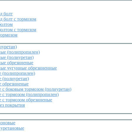
д болт
д болт с тормозом
болтом
болтом с тормозом
тормозом
иуретан)
ные (полипропилен)
ые (полиуретан)
ные обрезиненые
ные чугунные обрезиненные
е (полипропилен)
 (полиуретан)
е обрезиненые
 с боковым тормозом (полиуретан)
 с тормозом (полипропилен)
 с тормозом обрезиненые
ез покрытия
лоновые
иуретановые