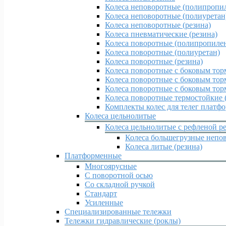
Колеса неповоротные (полипропи
Колеса неповоротные (полиуретан
Колеса неповоротные (резина)
Колеса пневматические (резина)
Колеса поворотные (полипропиле
Колеса поворотные (полиуретан)
Колеса поворотные (резина)
Колеса поворотные c боковым тор
Колеса поворотные c боковым тор
Колеса поворотные c боковым тор
Колеса поворотные термостойкие 
Комплекты колес для телег платф
Колеса цельнолитые
Колеса цельнолитые с рефленой р
Колеса большегрузные непов
Колеса литые (резина)
Платформенные
Многоярусные
С поворотной осью
Со складной ручкой
Стандарт
Усиленные
Специализированные тележки
Тележки гидравлические (роклы)