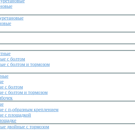
иуретановые
иновые
уретановые
новые
отные
ые с болтом
ые с болтом и тормозом
тные
ые
е с болтом
е с болтом и тормозом
мбочек
ые
ые с п-образным креплением
ые с площадкой
лощадке
ные двойные с тормозом