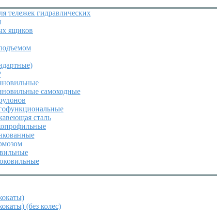
я тележек гидравлических
я
ых ящиков
подъемом
ндартные)
P
инновильные
инновильные самоходные
 рулонов
огофункциональные
жавеющая сталь
зкопрофильные
инкованные
ормозом
овильные
роковильные
кокаты)
окаты) (без колес)