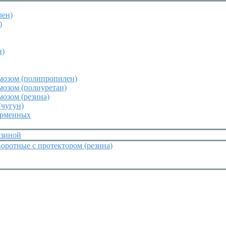
лен)
)
н)
мозом (полипропилен)
мозом (полиуретан)
мозом (резина)
(чугун)
орменных
езиной
оротные с протектором (резина)