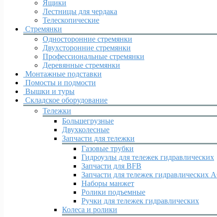
Ящики
Лестницы для чердака
Телескопические
Стремянки
Односторонние стремянки
Двухсторонние стремянки
Профессиональные стремянки
Деревянные стремянки
Монтажные подставки
Помосты и подмости
Вышки и туры
Складское оборудование
Тележки
Большегрузные
Двухколесные
Запчасти для тележки
Газовые трубки
Гидроузлы для тележек гидравлических
Запчасти для BFB
Запчасти для тележек гидравлических 
Наборы манжет
Ролики подъемные
Ручки для тележек гидравлических
Колеса и ролики