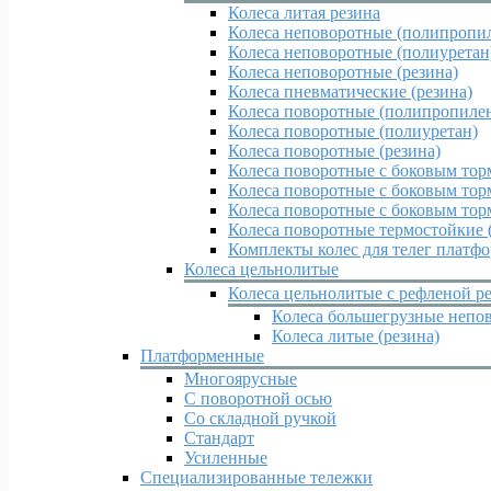
Колеса литая резина
Колеса неповоротные (полипропи
Колеса неповоротные (полиуретан
Колеса неповоротные (резина)
Колеса пневматические (резина)
Колеса поворотные (полипропиле
Колеса поворотные (полиуретан)
Колеса поворотные (резина)
Колеса поворотные c боковым тор
Колеса поворотные c боковым тор
Колеса поворотные c боковым тор
Колеса поворотные термостойкие 
Комплекты колес для телег платф
Колеса цельнолитые
Колеса цельнолитые с рефленой р
Колеса большегрузные непов
Колеса литые (резина)
Платформенные
Многоярусные
С поворотной осью
Со складной ручкой
Стандарт
Усиленные
Специализированные тележки