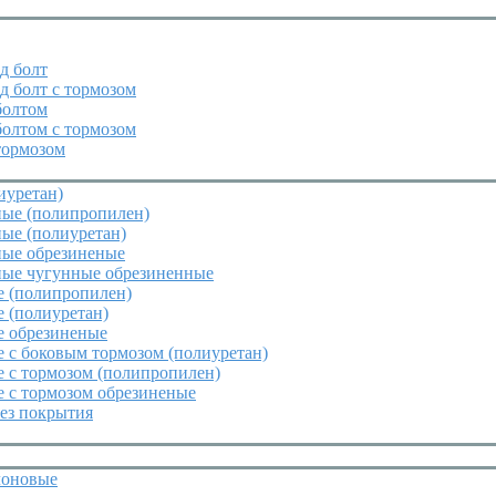
д болт
д болт с тормозом
болтом
болтом с тормозом
тормозом
иуретан)
ные (полипропилен)
ые (полиуретан)
ные обрезиненые
ные чугунные обрезиненные
е (полипропилен)
 (полиуретан)
е обрезиненые
 с боковым тормозом (полиуретан)
 с тормозом (полипропилен)
 с тормозом обрезиненые
ез покрытия
лоновые