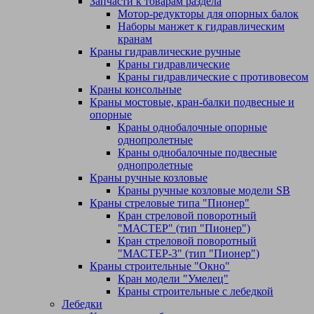
Запчасти к товарам раздела
Мотор-редукторы для опорных балок
Наборы манжет к гидравлическим
кранам
Краны гидравлические ручные
Краны гидравлические
Краны гидравлические с противовесом
Краны консольные
Краны мостовые, кран-балки подвесные и
опорные
Краны однобалочные опорные
однопролетные
Краны однобалочные подвесные
однопролетные
Краны ручные козловые
Краны ручные козловые модели SB
Краны стреловые типа "Пионер"
Кран стреловой поворотный
"МАСТЕР" (тип "Пионер")
Кран стреловой поворотный
"МАСТЕР-3" (тип "Пионер")
Краны строительные "Окно"
Кран модели "Умелец"
Краны строительные с лебедкой
Лебедки