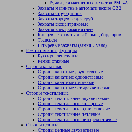
Ручки для магнитных захватов PML-A
Захваты магнитные автоматические QZ2
Захваты струбцинные
Захваты торцевые для труб
Захваты эксцентриковые
Захваты электромагнитные
Клещевые захваты для блоков, бордюров
Траверсы
Штыревые захваты (замки Смаля)
Ремни стяжные, буксиры
Буксиры ленточные
Ремни стяжные
Стропы канатные
Стропы канатные двухветвевые
Стропы канатные одноветвевые
Стропы канатные петлевые
Стропы канатные четырехветвевые
Стропы текстильные
Стропы текстильные двухветвевые
Стропы текстильные кольцевые
Стропы текстильные одноветвевые
Стропы текстильные петлевые
Стропы текстильные четырехветвевые
Стропы цепные
Стропы цепные двухветвевые