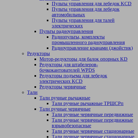
Пульты управления для лебедок KCD
Пульты управления для лебедок
автомобильных
Пульты управления для талей
электрических
Пульты радиоуправления
Радиопульты, комплекты
промышленного радиоуправления
Радиоуправление кранами (джойстик)
Редукторы
Мотор-редукторы для балок опорных KD
Редукторы для штабелеров-
бочкокантователей WPDS
Редукторы подъема для лебедок
электрических KCD
Редукторы червячные
Тали
Тали ручные рычажные
Тали ручные рычажные ТРШСРп
Тали ручные червячные
Тали ручные червячные передвижные
Тали ручные червячные передвижные
взрывобезопасные
Тали ручные червячные стационарные
Тали ручные червячные стационарные