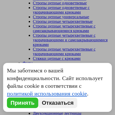
Стропы цепные одноветвевые
Стропы цепные одноветвевые с
укорачивающими крюками
Стропы цепные универсальные
Стропы цепные четырехветвевые
Стропы цепные четырехветвевые с
самозакрывающимися крюками
Стропы цепные четырехветвевые с
укорачивающими и самозакрывающимися
крюками
Стропы цепные четырехветвевые с
укорачивающими крюками
Стяжки цепные с крюками
Фалы
Цепные талрепы, стяжки цепные
Мы заботимся о вашей
Талрепы цепные с рычагом
Талрепы цепные с храповиком
конфиденциальности. Сайт использует
Весь каталог
файлы cookie в соответствии с
Закрыть
политикой использования cookie
.
Главная
Каталог
Принять
Отказаться
Лестницы
Односекционные лестницы
Двухсекционные лестницы