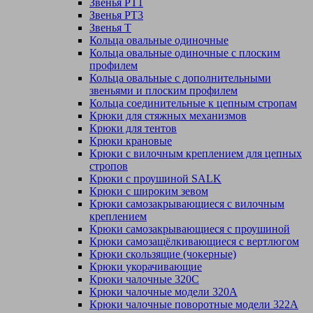
Звенья РТ1
Звенья РТ3
Звенья Т
Кольца овальные одиночные
Кольца овальные одиночные c плоским
профилем
Кольца овальные с дополнительными
звеньями и плоским профилем
Кольца соединительные к цепным стропам
Крюки для стяжных механизмов
Крюки для тентов
Крюки крановые
Крюки с вилочным креплением для цепных
стропов
Крюки с проушиной SALK
Крюки с широким зевом
Крюки самозакрывающиеся с вилочным
креплением
Крюки самозакрывающиеся с проушиной
Крюки самозащёлкивающиеся с вертлюгом
Крюки скользящие (чокерные)
Крюки укорачивающие
Крюки чалочные 320C
Крюки чалочные модели 320А
Крюки чалочные поворотные модели 322А