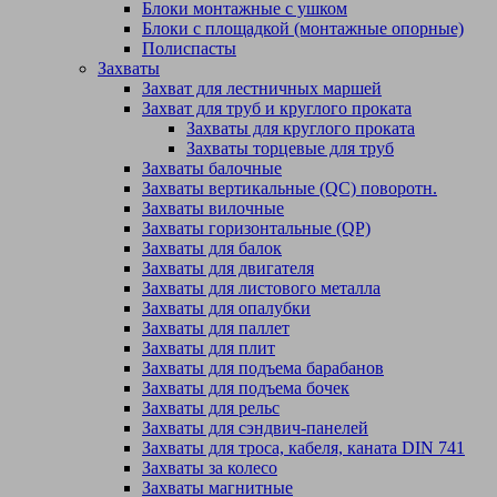
Блоки монтажные с ушком
Блоки с площадкой (монтажные опорные)
Полиспасты
Захваты
Захват для лестничных маршей
Захват для труб и круглого проката
Захваты для круглого проката
Захваты торцевые для труб
Захваты балочные
Захваты вертикальные (QC) поворотн.
Захваты вилочные
Захваты горизонтальные (QP)
Захваты для балок
Захваты для двигателя
Захваты для листового металла
Захваты для опалубки
Захваты для паллет
Захваты для плит
Захваты для подъема барабанов
Захваты для подъема бочек
Захваты для рельс
Захваты для сэндвич-панелей
Захваты для троса, кабеля, каната DIN 741
Захваты за колесо
Захваты магнитные