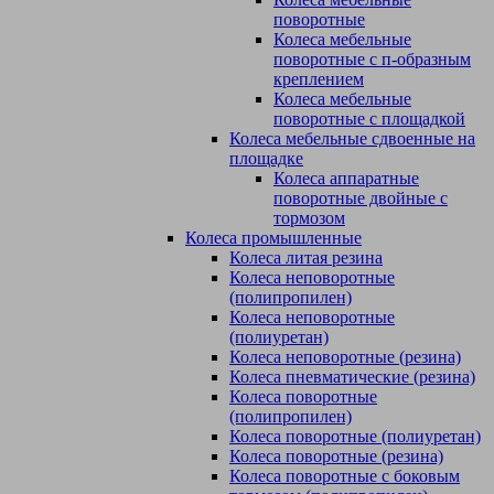
поворотные
Колеса мебельные
поворотные с п-образным
креплением
Колеса мебельные
поворотные с площадкой
Колеса мебельные сдвоенные на
площадке
Колеса аппаратные
поворотные двойные с
тормозом
Колеса промышленные
Колеса литая резина
Колеса неповоротные
(полипропилен)
Колеса неповоротные
(полиуретан)
Колеса неповоротные (резина)
Колеса пневматические (резина)
Колеса поворотные
(полипропилен)
Колеса поворотные (полиуретан)
Колеса поворотные (резина)
Колеса поворотные c боковым