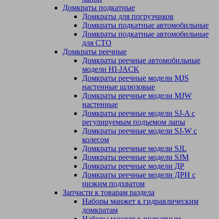
Домкраты подкатные
Домкраты для погрузчиков
Домкраты подкатные автомобильные
Домкраты подкатные автомобильные
для СТО
Домкраты реечные
Домкраты реечные автомобильные
модели HI-JACK
Домкраты реечные модели MJS
настенные шлюзовые
Домкраты реечные модели MJW
настенные
Домкраты реечные модели SJ-A с
регулируемым подъемом лапы
Домкраты реечные модели SJ-W c
колесом
Домкраты реечные модели SJL
Домкраты реечные модели SJM
Домкраты реечные модели ДР
Домкраты реечные модели ДРН с
низким подхватом
Запчасти к товарам раздела
Наборы манжет к гидравлическим
домкратам
Наборы манжет к подкатным