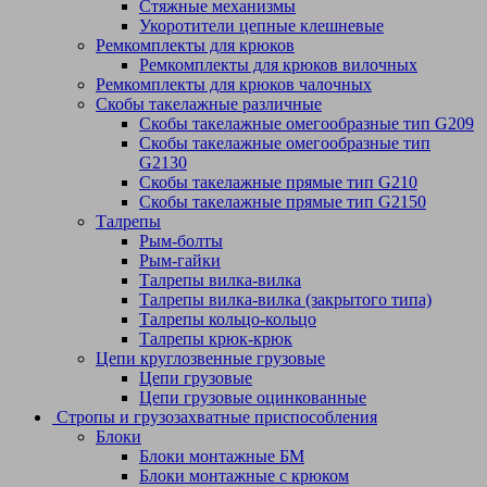
Стяжные механизмы
Укоротители цепные клешневые
Ремкомплекты для крюков
Ремкомплекты для крюков вилочных
Ремкомплекты для крюков чалочных
Скобы такелажные различные
Скобы такелажные омегообразные тип G209
Скобы такелажные омегообразные тип
G2130
Скобы такелажные прямые тип G210
Скобы такелажные прямые тип G2150
Талрепы
Рым-болты
Рым-гайки
Талрепы вилка-вилка
Талрепы вилка-вилка (закрытого типа)
Талрепы кольцо-кольцо
Талрепы крюк-крюк
Цепи круглозвенные грузовые
Цепи грузовые
Цепи грузовые оцинкованные
Стропы и грузозахватные приспособления
Блоки
Блоки монтажные БМ
Блоки монтажные с крюком