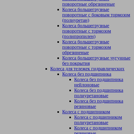
поворотные обрезиненые
Колеса большегрузные
поворотные с боковым тормозом
(полиуретан)
Колеса большегрузные
поворотные с тормозом
(полипропилен)
Колеса большегрузные
поворотные с тормозом
обрезиненые
Колеса большегрузные чугунные
без покрытия
Колеса для тележек гидравлических
Колеса без подшипника
Колеса без подшипника
нейлоновые
Колеса без подшипника
полиуретановые
Колеса без подшипника
резиновые
Колеса с подшипником
Колеса с подшипником
полиуретановые
Колеса с подшипником
резиновые