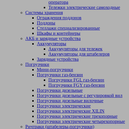
оператора
Тележки электрические самоходные
Системы хранения
Ограждения поддонов
Поддоны
Стеллажи специализированные
Шкафы и контейнеры
АКБ и зарядные устройства
Аккумуляторы
Аккумуляторы для тележек
Аккумуляторы для штабелеров
Зарядные устройства
Погрузчики
Мини-погрузчики
Погрузчики газ-бензин
Погрузчики FGL газ-бензин
Погрузчики FGY газ-бензин
Погрузчики дизельные
Погрузчики дизельные c регулировкой вил
Погрузчики дизельные вилочные
Погрузчики электрические
Погрузчики электрические XILIN
Погрузчики электрические трехопорные
Погрузчики электрические четырехопорные
Ричтраки (штабелеры-погрузчики)