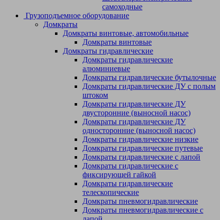
самоходные
Грузоподъемное оборудование
Домкраты
Домкраты винтовые, автомобильные
Домкраты винтовые
Домкраты гидравлические
Домкраты гидравлические
алюминиевые
Домкраты гидравлические бутылочные
Домкраты гидравлические ДУ c полым
штоком
Домкраты гидравлические ДУ
двусторонние (выносной насос)
Домкраты гидравлические ДУ
односторонние (выносной насос)
Домкраты гидравлические низкие
Домкраты гидравлические путевые
Домкраты гидравлические с лапой
Домкраты гидравлические с
фиксирующей гайкой
Домкраты гидравлические
телескопические
Домкраты пневмогидравлические
Домкраты пневмогидравлические с
лапой