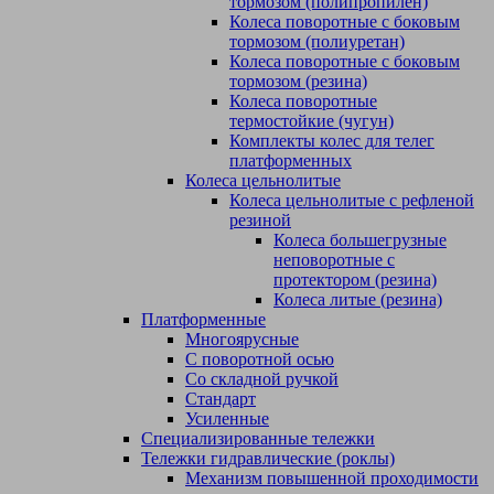
тормозом (полипропилен)
Колеса поворотные c боковым
тормозом (полиуретан)
Колеса поворотные c боковым
тормозом (резина)
Колеса поворотные
термостойкие (чугун)
Комплекты колес для телег
платформенных
Колеса цельнолитые
Колеса цельнолитые с рефленой
резиной
Колеса большегрузные
неповоротные с
протектором (резина)
Колеса литые (резина)
Платформенные
Многоярусные
С поворотной осью
Со складной ручкой
Стандарт
Усиленные
Специализированные тележки
Тележки гидравлические (роклы)
Механизм повышенной проходимости