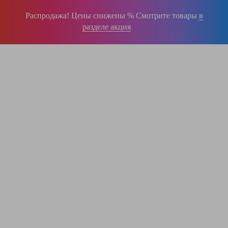
Распродажа! Цены снижены % Смотрите товары
в
разделе акция
196-16-55
+375 (29)
395-38-92
+375 (29)
364-84-43
+375 (17)
info@krause.by
ООО "ЛестницыБел" Профессиональные лестницы и стремянки Краузе в
Минске
,
складское оборудование
Пн-Пт:
с 9.00 до 17.00
Сб-Вс:
выходные
Вам перезвонят!