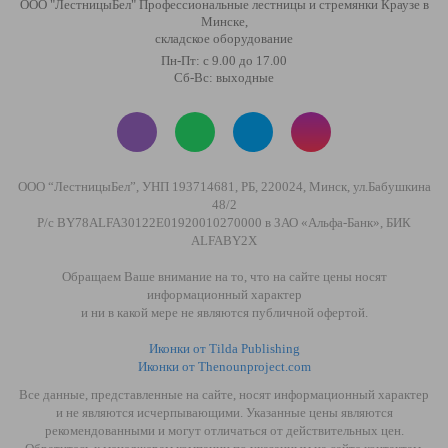
ООО "ЛестницыБел" Профессиональные лестницы и стремянки Краузе в
Минске
,
складское оборудование
Пн-Пт: с 9.00 до 17.00
Сб-Вс: выходные
ООО “ЛестницыБел”, УНП 193714681, РБ, 220024, Минск, ул.Бабушкина
48/2
Р/с BY78ALFA30122E01920010270000 в ЗАО «Альфа-Банк», БИК
ALFABY2X
Обращаем Ваше внимание на то, что на сайте цены носят
информационный характер
и ни в какой мере не являются публичной офертой.
Иконки от Tilda Publishing
Иконки от Thenounproject.com
Все данные, представленные на сайте, носят информационный характер
и не являются исчерпывающими. Указанные цены являются
рекомендованными и могут отличаться от действительных цен.