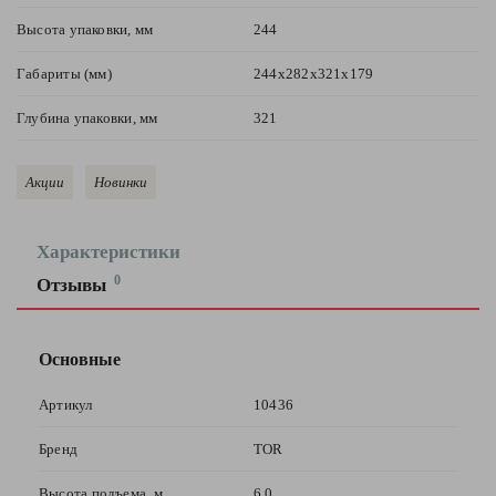
Высота упаковки, мм
244
Габариты (мм)
244х282х321х179
Глубина упаковки, мм
321
Акции
Новинки
Характеристики
0
Отзывы
Оставить
отзыв
Основные
Ваша
Артикул
10436
оценка
—
Бренд
TOR
Высота подъема, м
6,0