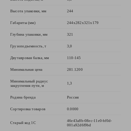
Ваше
имя
Высота упаковки, мм
244
—
Габариты (мм)
244х282х321х179
Глубина упаковки, мм
321
Комментарий
Грузоподъемность, т
3,0
Двутавровая балка, мм
110-145
Минимальная цена
281.1200
Минимальный радиус
1,3
закругления пути, м
Родина бренда
Россия
Я согласен с
Политикой
Сортировка товаров
конфиденциальности
0.0000
данного сайта
46e43a8b-08ec-11e0-bf0d-
Старый код 1С
001a92d6f9bd