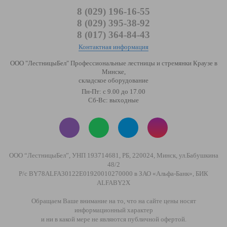
8 (029) 196-16-55
8 (029) 395-38-92
8 (017) 364-84-43
Контактная информация
ООО "ЛестницыБел" Профессиональные лестницы и стремянки Краузе в
Минске
,
складское оборудование
Пн-Пт: с 9.00 до 17.00
Сб-Вс: выходные
ООО “ЛестницыБел”, УНП 193714681, РБ, 220024, Минск, ул.Бабушкина
48/2
Р/с BY78ALFA30122E01920010270000 в ЗАО «Альфа-Банк», БИК
ALFABY2X
Обращаем Ваше внимание на то, что на сайте цены носят
информационный характер
и ни в какой мере не являются публичной офертой.