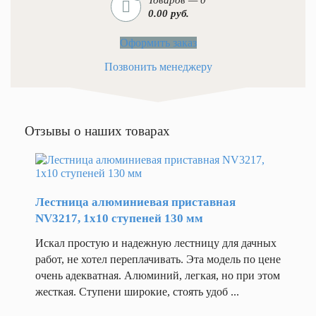
Товаров — 0
покрытия
мм
0.00 руб.
80x70
Назад
Родина
Оформить заказ
Колеса для тележек гидр
бренда
Наз
Россия
Позвонить менеджеру
Кол
Скорость
под
передвижения
(с
грузом/
без
Отзывы о наших товарах
груза),
км/
Колеса без
подшипника
ч
4/5
Страна
Лестница алюминиевая приставная
производства
Колеса для
NV3217, 1x10 ступеней 130 мм
Китай
тележек
Тип
гидравлических
Искал простую и надежную лестницу для дачных
батареи
работ, не хотел переплачивать. Эта модель по цене
литий-
ионный
очень адекватная. Алюминий, легкая, но при этом
На
Тип
жесткая. Ступени широкие, стоять удоб ...
Ко
гидроузла
п
разборный