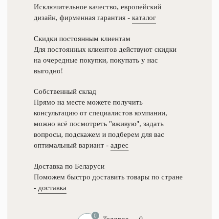
передвижения,
Исключительное качество, европейский
л.с.
дизайн, фирменная гарантия -
каталог
Колеса большегрузные
1,36
Колеса
(полипропилен)
Передвижение
большегрузные
Электрическое
Скидки постоянным клиентам
Преодолеваемый
Для постоянных клиентов действуют скидки
Колеса большегрузные
уклон
(полиуретан)
на очередные покупки, покупать у нас
(с
выгодно!
грузом/
Колеса большегрузные
без),
Собственный склад
обрезиненые
%
Прямо на месте можете получить
6/20
Радиус
консультацию от специалистов компании,
Колеса большегрузные 
поворота,
можно всё посмотреть "вживую", задать
боковым тормозом (по
мм
вопросы, подскажем и подберем для вас
1353
оптимальный вариант -
адрес
Колеса большегрузные 
Размер
тормозом (полипропил
ведущего
Доставка по Беларуси
колеса,
Поможем быстро доставить товары по стране
мм
Колеса большегрузные 
140х55
-
доставка
тормозом обрезиненые
Размер
подвилочных
Колеса большегрузные 
роликов,
0