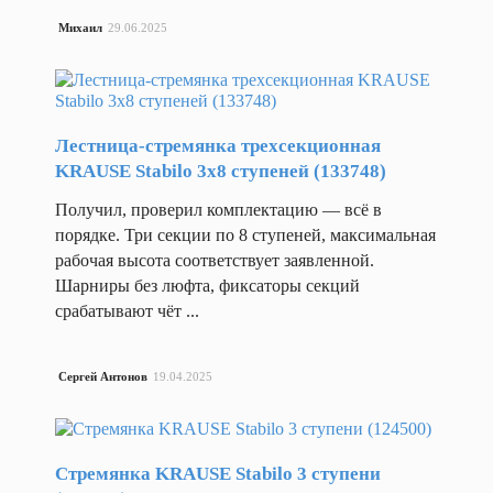
Центр
Михаил
29.06.2025
нагрузки,
Колеса с
мм
подшипником
600
Центральнный
склад
Лестница-стремянка трехсекционная
32
Ширина
KRAUSE Stabilo 3x8 ступеней (133748)
вил,
Назад
мм
Получил, проверил комплектацию — всё в
Колеса для 
550
Колеса для тележек ручных
порядке. Три секции по 8 ступеней, максимальная
Ширина
Колеса дл
рабочая высота соответствует заявленной.
прохода
Шарниры без люфта, фиксаторы секций
Назад
(1000х1200
срабатывают чёт ...
Колеса мебельные
паллет),
Назад
мм
Колеса 
1718
Колеса
резина)
Ширина
Сергей Антонов
19.04.2025
и
прохода
Коле
ролики
(800х1200
непо
паллет),
Колеса
мм
мебельные
Стремянка KRAUSE Stabilo 3 ступени
1687
(синяя
Коле