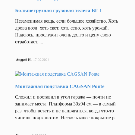
Назад
Большегрузная грузовая телега БГ 1
Колеса
кресел
Незаменимая вещь, если большое хозяйство. Хоть
дрова вози, хоть скот, хоть сено, хоть урожай.
Кол
Надеюсь, прослужит очень долго и цену свою
пов
отработает. ...
Колеса
мебельные
Кол
для кресел и
пов
Андрей И.
17.09.2024
тумбочек
обр
кре
Кол
Монтажная подставка CAGSAN Ponte
пов
пло
Сложил и поставил в угол гаража — почти не
Назад
занимает места. Платформа 30х94 см — в самый
Колес
раз, чтобы встать и не напрягаться, когда что-то
сдвое
Колеса
чинишь под капотом. Нескользящее покрытие р ...
мебельные
Ко
сдвоенные на
по
площадке