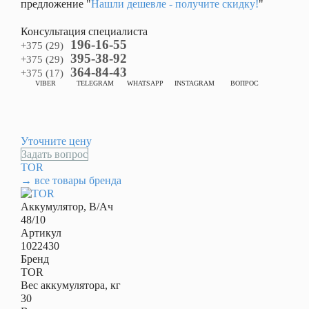
предложение "
Нашли дешевле - получите скидку!
"
Консультация специалиста
196-16-55
+375 (29)
395-38-92
+375 (29)
364-84-43
+375 (17)
VIBER
TELEGRAM
WHATSAPP
INSTAGRAM
ВОПРОС
Уточните цену
Задать вопрос
TOR
→ все товары бренда
Аккумулятор, В/Ач
48/10
Артикул
1022430
Бренд
TOR
Вес аккумулятора, кг
вание
30
азад