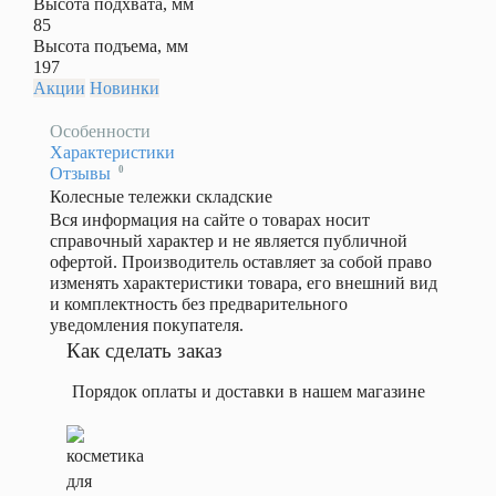
Высота подхвата, мм
ележки
85
Большегрузные
Высота подъема, мм
197
Акции
Новинки
Двухколесные
Особенности
Назад
Характеристики
Оставить
Запчасти для тележки
Аккумулятор,
0
Отзывы
отзыв
В/
Колесные тележки складские
Газовые трубки
Ач
Ваша
Вся информация на сайте о товарах носит
48/10
оценка
справочный характер и не является публичной
Артикул
Гидроузлы для тележек 
—
офертой. Производитель оставляет за собой право
1022430
изменять характеристики товара, его внешний вид
Бренд
и комплектность без предварительного
Запчасти для BFB
TOR
уведомления покупателя.
Вес
Запчасти для тележки
Как сделать заказ
аккумулятора,
Запчасти для тележек г
кг
Ваше
Порядок оплаты и доставки в нашем магазине
30
имя
Высота
Наборы манжет
—
подхвата,
мм
Ролики подъемные
Комментарий
85