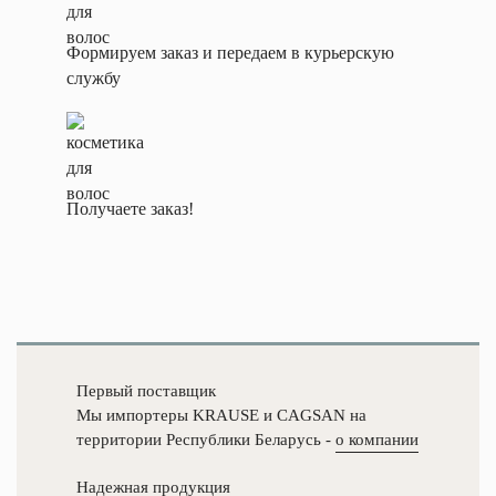
кВт
0,5
Колеса аппаратные пово
Формируем заказ и передаем в курьерскую
Длина
тормозом
вил,
службу
мм
Назад
1150
Колеса большегрузные
Дорожный
просвет,
Колеса большегрузные 
мм
(полиуретан)
26
Получаете заказ!
Материал
Колеса большегрузные
колес
(полипропилен)
Полиуретан
Минимальная
цена
Колеса большегрузные
7842.6000
(полиуретан)
Мощность
двигателя
Колеса большегрузные
Первый поставщик
передвижения,
обрезиненые
кВт
Мы импортеры KRAUSE и CAGSAN на
1,0
территории Республики Беларусь -
о компании
Мощность
Колеса большегрузные
двигателя
чугунные обрезиненны
Надежная продукция