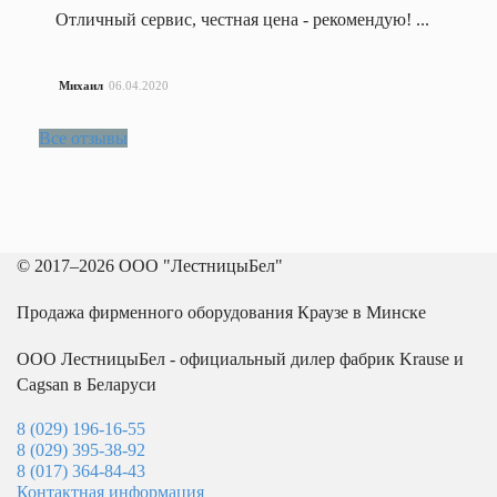
Колеса поворотные (ре
Отличный сервис, честная цена - рекомендую! ...
Колеса поворотные c 
тормозом (полипропил
Михаил
06.04.2020
Все отзывы
Колеса поворотные c 
тормозом (полиуретан
Колеса поворотные c 
тормозом (резина)
© 2017–2026 ООО "ЛестницыБел"
Колеса поворотные те
(чугун)
Продажа фирменного оборудования Краузе в Минске
ООО ЛестницыБел - официальный дилер фабрик Krause и
Комплекты колес для т
платформенных
Cagsan в Беларуси
Назад
8 (029) 196-16-55
Колеса цельнолитые
8 (029) 395-38-92
Назад
8 (017) 364-84-43
Колес
Контактная информация