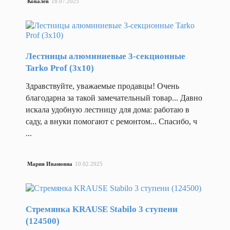
дв
Ковалев
18.07.2025
то
Назад
Колеса промышленные
Колеса литая резина
Лестницы алюминиевые 3-секционные
Tarko Prof (3x10)
Колеса неповоротные (
Здравствуйте, уважаемые продавцы! Очень
благодарна за такой замечательный товар... Давно
Колеса неповоротные (
искала удобную лестницу для дома: работаю в
саду, а внуки помогают с ремонтом... Спасибо, ч
Колеса неповоротные (
...
Колеса пневматические
Мария Ивановна
10.02.2025
Колеса поворотные (по
Стремянка KRAUSE Stabilo 3 ступени
Колеса поворотные (по
Колеса
(124500)
промышленные