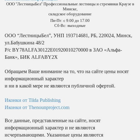
рефле
ООО "ЛестницыБел" Профессиональные лестницы и стремянки Краузе в
Минске
,
Ко
складское оборудование
Колеса
Колеса
бо
Пн-Пт: с 9.00 до 17.00
цельнолитые
цельнолитые
не
Сб-Вс: выходные
с рефленой
пр
резиной
ООО “ЛестницыБел”, УНП 193714681, РБ, 220024, Минск,
(ре
ул.Бабушкина 48/2
Р/с BY78ALFA30122E01920010270000 в ЗАО «Альфа-
Кол
(ре
Банк», БИК ALFABY2X
Назад
Обращаем Ваше внимание на то, что на сайте цены носят
Плат
информационный характер
Мн
и ни в какой мере не являются публичной офертой.
Иконки от Tilda Publishing
С 
Иконки от Thenounproject.com
Платформенные
Со
Все данные, представленные на сайте, носят
информационный характер и не являются
Ст
исчерпывающими. Указанные цены являются