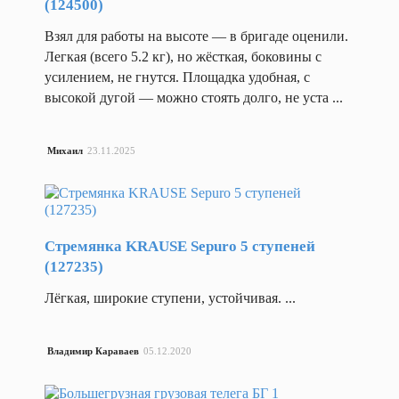
(124500)
Ширина
резина)
пово
упаковки,
Взял для работы на высоте — в бригаде оценили.
мм
Коле
Легкая (всего 5.2 кг), но жёсткая, боковины с
1276
пово
усилением, не гнутся. Площадка удобная, с
и то
высокой дугой — можно стоять долго, не уста ...
Назад
Колеса
(черная
Михаил
23.11.2025
Коле
неп
Колеса
Коле
Стремянка KRAUSE Sepuro 5 ступеней
мебельные
пов
(127235)
(черная
резина)
Лёгкая, широкие ступени, устойчивая. ...
Коле
пово
Колеса
мебельные
Владимир Караваев
05.12.2020
Коле
пово
и т