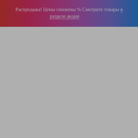
Распродажа! Цены снижены % Смотрите товары
в
разделе акция
196-16-55
+375 (29)
395-38-92
+375 (29)
364-84-43
+375 (17)
info@krause.by
ООО "ЛестницыБел" Профессиональные лестницы и стремянки Краузе в
Минске
,
складское оборудование
Пн-Пт:
с 9.00 до 17.00
Сб-Вс:
выходные
Вам перезвонят!