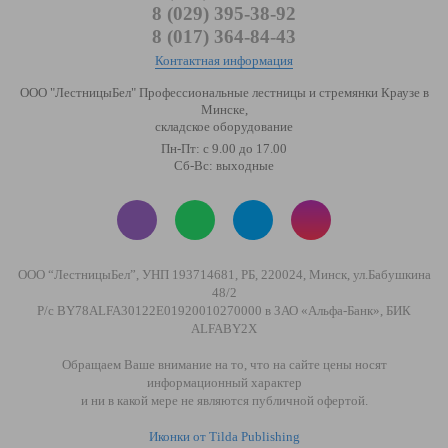
8 (029) 395-38-92
8 (017) 364-84-43
Контактная информация
ООО "ЛестницыБел" Профессиональные лестницы и стремянки Краузе в
Минске
,
складское оборудование
Пн-Пт: с 9.00 до 17.00
Сб-Вс: выходные
ООО “ЛестницыБел”, УНП 193714681, РБ, 220024, Минск, ул.Бабушкина
48/2
Р/с BY78ALFA30122E01920010270000 в ЗАО «Альфа-Банк», БИК
ALFABY2X
Обращаем Ваше внимание на то, что на сайте цены носят
информационный характер
и ни в какой мере не являются публичной офертой.
Иконки от Tilda Publishing