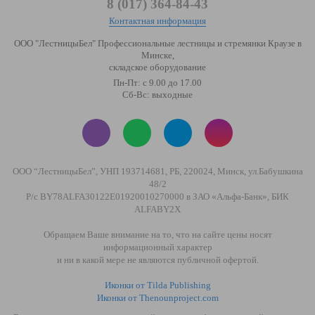
8 (017) 364-84-43
Контактная информация
ООО "ЛестницыБел" Профессиональные лестницы и стремянки Краузе в
Минске
,
складское оборудование
Пн-Пт: с 9.00 до 17.00
Сб-Вс: выходные
ООО “ЛестницыБел”, УНП 193714681, РБ, 220024, Минск, ул.Бабушкина
48/2
Р/с BY78ALFA30122E01920010270000 в ЗАО «Альфа-Банк», БИК
ALFABY2X
Обращаем Ваше внимание на то, что на сайте цены носят
информационный характер
и ни в какой мере не являются публичной офертой.
Иконки от Tilda Publishing
Иконки от Thenounproject.com