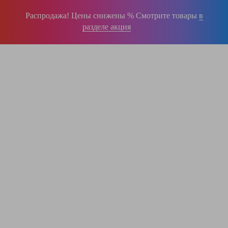
Распродажа! Цены снижены % Смотрите товары
в
разделе акция
196-16-55
+375 (29)
395-38-92
+375 (29)
364-84-43
+375 (17)
info@krause.by
ООО "ЛестницыБел" Профессиональные лестницы и стремянки Краузе в
Минске
,
складское оборудование
Пн-Пт:
с 9.00 до 17.00
Сб-Вс:
выходные
Вам перезвонят!