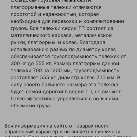
Складская грузовая тележкаЭти
Высота борта, мм
500
Ваша
платформенные тележки отличаются
оценка
Высота ручки, мм
810
—
простотой и надежностью, которая
необходима для перевозки и комплектовании
Высота упаковки,
170
грузов. Все тележки серии ТП состоят из
мм
Ваше
металлического каркаса, металлической
имя
ручки, платформы, и колес. Благодаря
Высота, мм
810
—
использованию разных по диаметру колес
Глубина упаковки,
обеспечивается грузоподъемность тележек от
1400
мм
300 кг до 555 кг. Размер платформы данной
Комментарий
тележки 700 на 1200 мм, грузоподъемность
Грузоподъемность,
555
кг
составляет 555 кг, диаметр колес 200 мм. В
силу своего большего размера эта тележка
Диаметр задних
200
будет самой дорогой в серии ТП, но сможет
колес, мм
более эффективно управляться с большими
Диаметр передних
объемами груза.
200
колес, мм
Длина, мм
1400
Вся информация на сайте о товарах носит
Я согласен с
справочный характер и не является публичной
Количество колес,
4
Политикой