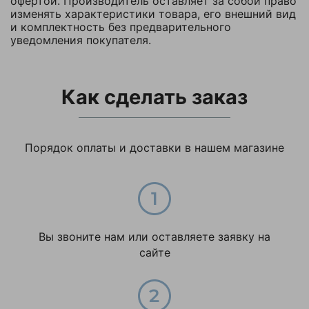
офертой. Производитель оставляет за собой право
шт
конфиденциальности
изменять характеристики товара, его внешний вид
данного сайта
и комплектность без предварительного
Максимальная
уведомления покупателя.
нагрузка на
700
платформу, кг
Материал колес
Резина
Как сделать заказ
Минимальная цена
425.4500
Модель тележки
ТП
Порядок оплаты и доставки в нашем магазине
Объем, м3
0,8
Порошковая
Покрытие
краска
Размер
750х1400
Вы звоните нам или оставляете заявку на
платформы, мм
сайте
Родина бренда
Россия
Страна
Россия
производства