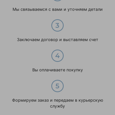
Толщина листа, мм
1,2
Мы связываемся с вами и уточняем детали
Центральнный
32
склад
Ширина упаковки,
750
мм
Заключаем договор и выставляем счет
Ширина, мм
750
Тип
Платформенная
Цвет
зеленый
Вы оплачиваете покупку
Формируем заказ и передаем в курьерскую
службу