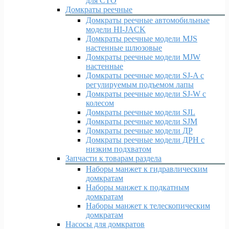
для СТО
Домкраты реечные
Домкраты реечные автомобильные
модели HI-JACK
Домкраты реечные модели MJS
настенные шлюзовые
Домкраты реечные модели MJW
настенные
Домкраты реечные модели SJ-A с
регулируемым подъемом лапы
Домкраты реечные модели SJ-W c
колесом
Домкраты реечные модели SJL
Домкраты реечные модели SJM
Домкраты реечные модели ДР
Домкраты реечные модели ДРН с
низким подхватом
Запчасти к товарам раздела
Наборы манжет к гидравлическим
домкратам
Наборы манжет к подкатным
домкратам
Наборы манжет к телескопическим
домкратам
Насосы для домкратов