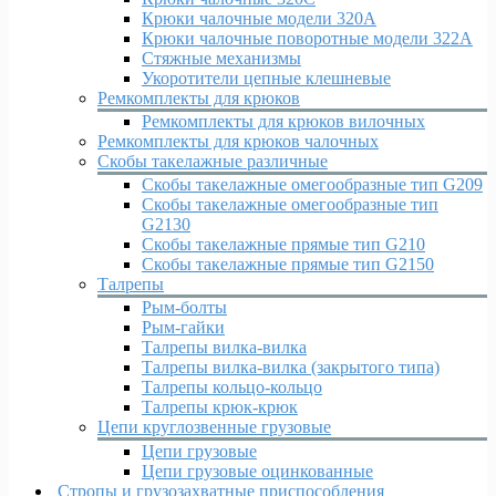
Крюки чалочные модели 320А
Крюки чалочные поворотные модели 322А
Стяжные механизмы
Укоротители цепные клешневые
Ремкомплекты для крюков
Ремкомплекты для крюков вилочных
Ремкомплекты для крюков чалочных
Скобы такелажные различные
Скобы такелажные омегообразные тип G209
Скобы такелажные омегообразные тип
G2130
Скобы такелажные прямые тип G210
Скобы такелажные прямые тип G2150
Талрепы
Рым-болты
Рым-гайки
Талрепы вилка-вилка
Талрепы вилка-вилка (закрытого типа)
Талрепы кольцо-кольцо
Талрепы крюк-крюк
Цепи круглозвенные грузовые
Цепи грузовые
Цепи грузовые оцинкованные
Стропы и грузозахватные приспособления