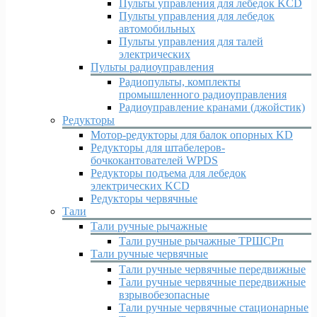
Пульты управления для лебедок KCD
Пульты управления для лебедок
автомобильных
Пульты управления для талей
электрических
Пульты радиоуправления
Радиопульты, комплекты
промышленного радиоуправления
Радиоуправление кранами (джойстик)
Редукторы
Мотор-редукторы для балок опорных KD
Редукторы для штабелеров-
бочкокантователей WPDS
Редукторы подъема для лебедок
электрических KCD
Редукторы червячные
Тали
Тали ручные рычажные
Тали ручные рычажные ТРШСРп
Тали ручные червячные
Тали ручные червячные передвижные
Тали ручные червячные передвижные
взрывобезопасные
Тали ручные червячные стационарные