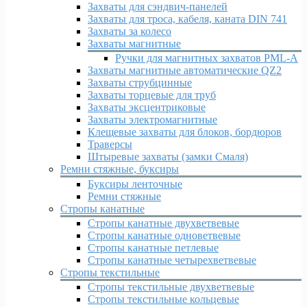
Захваты для сэндвич-панелей
Захваты для троса, кабеля, каната DIN 741
Захваты за колесо
Захваты магнитные
Ручки для магнитных захватов PML-A
Захваты магнитные автоматические QZ2
Захваты струбцинные
Захваты торцевые для труб
Захваты эксцентриковые
Захваты электромагнитные
Клещевые захваты для блоков, бордюров
Траверсы
Штыревые захваты (замки Смаля)
Ремни стяжные, буксиры
Буксиры ленточные
Ремни стяжные
Стропы канатные
Стропы канатные двухветвевые
Стропы канатные одноветвевые
Стропы канатные петлевые
Стропы канатные четырехветвевые
Стропы текстильные
Стропы текстильные двухветвевые
Стропы текстильные кольцевые