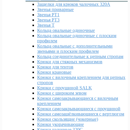
Защелки для крюков чалочных 320А
Звенья приварные
Звенья РТ1
Звенья РТ3
Звенья Т
Кольца овальные одиночные
Кольца овальные одиночные c плоским
профилем
Кольца овальные с дополнительными
звеньями и плоским профилем
Кольца соединительные к цепным стропам
Крюки для стяжных механизмов
Крюки для тентов
Крюки крановые
Крюки с вилочным креплением для цепных
стропов
Крюки с проушиной SALK
Крюки с широким зевом
Крюки самозакрывающиеся с вилочным
креплением
Крюки самозакрывающиеся с проушиной
Крюки самозащёлкивающиеся с вертлюгом
Крюки скользящие (чокерные)
Крюки укорачивающие
Крюки чалочные 320C