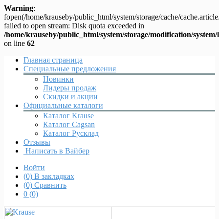
Warning
:
fopen(/home/krauseby/public_html/system/storage/cache/cache.articl
failed to open stream: Disk quota exceeded in
/home/krauseby/public_html/system/storage/modification/system/l
on line
62
Главная страница
Специальные предложения
Новинки
Лидеры продаж
Скидки и акции
Официальные каталоги
Каталог Krause
Каталог Cagsan
Каталог Русклад
Отзывы
Написать в Вайбер
Войти
(0)
В закладках
(0)
Сравнить
0
(0)