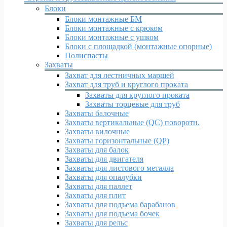
Блоки
Блоки монтажные БМ
Блоки монтажные с крюком
Блоки монтажные с ушком
Блоки с площадкой (монтажные опорные)
Полиспасты
Захваты
Захват для лестничных маршей
Захват для труб и круглого проката
Захваты для круглого проката
Захваты торцевые для труб
Захваты балочные
Захваты вертикальные (QC) поворотн.
Захваты вилочные
Захваты горизонтальные (QP)
Захваты для балок
Захваты для двигателя
Захваты для листового металла
Захваты для опалубки
Захваты для паллет
Захваты для плит
Захваты для подъема барабанов
Захваты для подъема бочек
Захваты для рельс