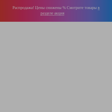
Распродажа! Цены снижены % Смотрите товары
в
разделе акция
196-16-55
+375 (29)
395-38-92
+375 (29)
364-84-43
+375 (17)
info@krause.by
ООО "ЛестницыБел" Профессиональные лестницы и стремянки Краузе в
Минске
,
складское оборудование
Пн-Пт:
с 9.00 до 17.00
Сб-Вс:
выходные
Вам перезвонят!